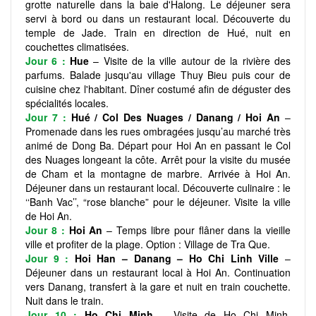
grotte naturelle dans la baie d'Halong. Le déjeuner sera
servi à bord ou dans un restaurant local. Découverte du
temple de Jade. Train en direction de Hué, nuit en
couchettes climatisées.
Jour 6 :
Hue
– Visite de la ville autour de la rivière des
parfums. Balade jusqu'au village Thuy Bieu puis cour de
cuisine chez l'habitant. Dîner costumé afin de déguster des
spécialités locales.
Jour 7 :
Hué / Col Des Nuages / Danang / Hoi An
–
Promenade dans les rues ombragées jusqu’au marché très
animé de Dong Ba. Départ pour Hoi An en passant le Col
des Nuages longeant la côte. Arrêt pour la visite du musée
de Cham et la montagne de marbre. Arrivée à Hoi An.
Déjeuner dans un restaurant local. Découverte culinaire : le
‘‘Banh Vac’’, “rose blanche” pour le déjeuner. Visite la ville
de Hoi An.
Jour 8 :
Hoi An
– Temps libre pour flâner dans la vieille
ville et profiter de la plage. Option : Village de Tra Que.
Jour 9 :
Hoi Han – Danang – Ho Chi Linh Ville
–
Déjeuner dans un restaurant local à Hoi An. Continuation
vers Danang, transfert à la gare et nuit en train couchette.
Nuit dans le train.
Jour 10 :
Ho Chi Minh
– Visite de Ho Chi Minh,