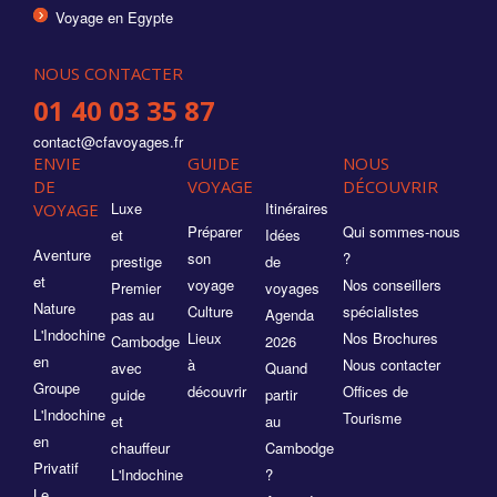
Voyage en Egypte
NOUS CONTACTER
01 40 03 35 87
contact@cfavoyages.fr
ENVIE
GUIDE
NOUS
DE
VOYAGE
DÉCOUVRIR
Luxe
Itinéraires
VOYAGE
Préparer
Qui sommes-nous
et
Idées
Aventure
son
?
prestige
de
et
voyage
Nos conseillers
Premier
voyages
Nature
Culture
spécialistes
pas au
Agenda
L'Indochine
Lieux
Nos Brochures
Cambodge
2026
en
à
Nous contacter
avec
Quand
Groupe
découvrir
Offices de
guide
partir
L'Indochine
Tourisme
et
au
en
chauffeur
Cambodge
Privatif
L'Indochine
?
Le