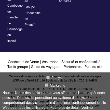
en
Activités
Cambodge
Groupe
en
L'Indochine
Famille
en
Le
Privatif
Cambodge
en
liberté
Conditions de Vente
|
Assurance
|
Sécurité et confidentialité
|
Tarifs groupe
|
Guide du voyageur
|
Partenaires
|
Plan du site
Ce site est un service de la Compagnie Franco-Asiatique de Voyages
Analyse
(CFA de VOYAGES) : 16 Boulevard de la Villette - 75019 PARIS
France
Marketing
SARL au capital de 152 449 € - R.C.S. Paris B 381 485 457 -
Nous utilisons des cookies pour vous offrir la meilleure expérience
Immatriculation "Atout France": IM075110232 - N° IATA 202 21950 -
CNIL N° 727146 - N° de TVA intracommunautaire FR 40 381 485 457
possible. De plus, ils permettent au système d'analyser le
RCP GAN EuroCourtage IARD Contrat N° 86.017.655 pour 3 811
comportement des visiteurs afin d'améliorer continuellement le site
225,4 € - 4-6, av. d'Alsace - 92033 La Défense - Garantie financière :
Web pour tous les utilisateurs. Pour plus de détail, Veuillez
APS - 15, rue Carnot - 75017 Paris