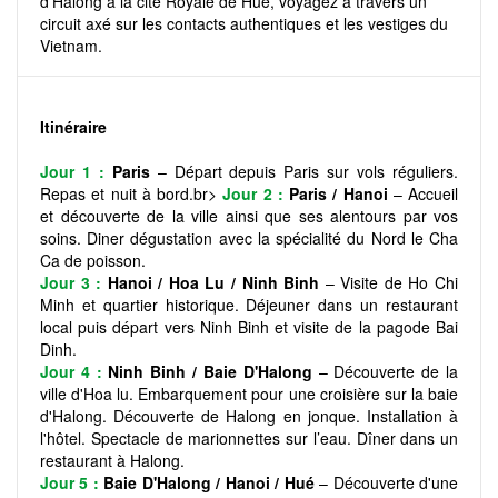
d'Halong à la cité Royale de Hue, voyagez à travers un
circuit axé sur les contacts authentiques et les vestiges du
Vietnam.
Itinéraire
Jour 1 :
Paris
– Départ depuis Paris sur vols réguliers.
Repas et nuit à bord.br>
Jour 2 :
Paris / Hanoi
– Accueil
et découverte de la ville ainsi que ses alentours par vos
soins. Diner dégustation avec la spécialité du Nord le Cha
Ca de poisson.
Jour 3 :
Hanoi / Hoa Lu / Ninh Binh
– Visite de Ho Chi
Minh et quartier historique. Déjeuner dans un restaurant
local puis départ vers Ninh Binh et visite de la pagode Bai
Dinh.
Jour 4 :
Ninh Binh / Baie D'Halong
– Découverte de la
ville d'Hoa lu. Embarquement pour une croisière sur la baie
d'Halong. Découverte de Halong en jonque. Installation à
l'hôtel. Spectacle de marionnettes sur l’eau. Dîner dans un
restaurant à Halong.
Jour 5 :
Baie D'Halong / Hanoi / Hué
– Découverte d'une