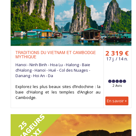
2 319 €
TRADITIONS DU VIETNAM ET CAMBODGE
MYTHIQUE
17 j. / 14 n.
Hanoi - Ninh Binh - Hoa Lu - Halong - Baie
d’Halong - Hanoï - Hué - Col des Nuages -
Danang - Hoi An - Da
2 Avis
Explorez les plus beaux sites d’Indochine : la
baie d'Halong et les temples d’Angkor au
Cambodge.
En savoir +