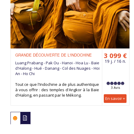
3 099 €
GRANDE DÉCOUVERTE DE L'INDOCHINE
19 j. / 16 n.
Luang Prabang - Pak Ou - Hanoi - Hoa Lu - Baie
d'Halong - Hué - Danang - Col des Nuages - Hoi
An - Ho Chi
Tout ce que l'Indochine a de plus authentique
3 Avis
à vous offrir : des temples d'Angkor à la Baie
d'Halong, en passant par le Mékong.
En savoir +