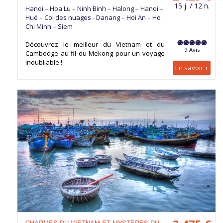
15 j. / 12 n.
Hanoi – Hoa Lu – Ninh Binh – Halong – Hanoi –
Hué – Col des nuages - Danang – Hoi An – Ho
Chi Minh – Siem
Découvrez le meilleur du Vietnam et du
9 Avis
Cambodge au fil du Mekong pour un voyage
inoubliable !
En savoir +
CHARMES DU VIETNAM ET MYSTÈRES DU