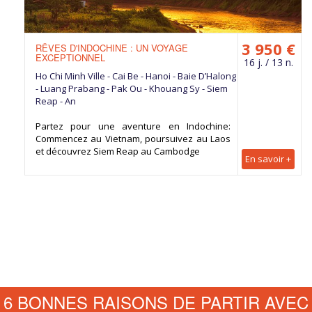
3 950 €
RÊVES D'INDOCHINE : UN VOYAGE
EXCEPTIONNEL
16 j. / 13 n.
Ho Chi Minh Ville - Cai Be - Hanoi - Baie D’Halong
- Luang Prabang - Pak Ou - Khouang Sy - Siem
Reap - An
Partez pour une aventure en Indochine:
Commencez au Vietnam, poursuivez au Laos
et découvrez Siem Reap au Cambodge
En savoir +
6 BONNES RAISONS DE PARTIR AVEC