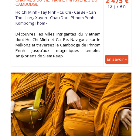
2 475 €
CAMBODGE
12 j. / 9 n.
Ho Chi Minh - Tay Ninh - Cu Chi - Cai Be - Can
Tho - Long Xuyen - Chau Doc - Phnom Penh -
Kompomg Thom -
Découvrez les villes intrigantes du Vietnam
dont Ho Chi Minh et Cai Be. Naviguez sur le
Mékong et traversez le Cambodge de Phnom
Penh jusqu’aux magnifiques temples
angkoriens de Siem Reap.
En savoir +