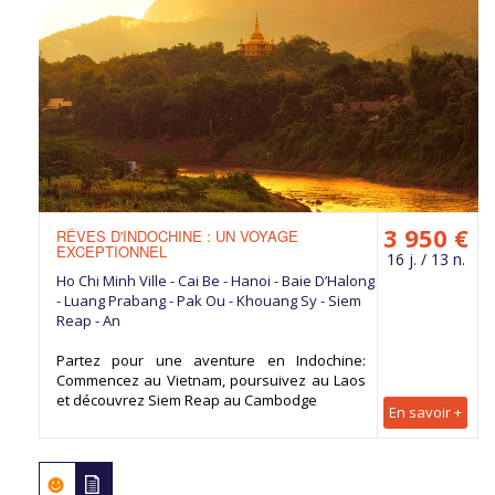
3 950 €
RÊVES D'INDOCHINE : UN VOYAGE
EXCEPTIONNEL
16 j. / 13 n.
Ho Chi Minh Ville - Cai Be - Hanoi - Baie D’Halong
- Luang Prabang - Pak Ou - Khouang Sy - Siem
Reap - An
Partez pour une aventure en Indochine:
Commencez au Vietnam, poursuivez au Laos
et découvrez Siem Reap au Cambodge
En savoir +