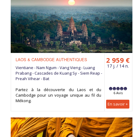
2 959 €
LAOS & CAMBODGE AUTHENTIQUES
17 j. / 14 n.
Vientiane - Nam Ngum - Vang Vieng - Luang
Prabang - Cascades de Kuang Sy - Siem Reap -
Preah Vihear - Bat
Partez à la découverte du Laos et du
6 Avis
Cambodge pour un voyage unique au fil du
Mékong.
En savoir +