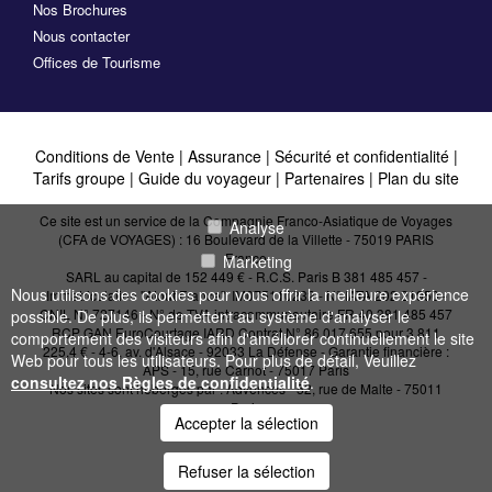
Nos Brochures
Nous contacter
Offices de Tourisme
Conditions de Vente
|
Assurance
|
Sécurité et confidentialité
|
Tarifs groupe
|
Guide du voyageur
|
Partenaires
|
Plan du site
Ce site est un service de la Compagnie Franco-Asiatique de Voyages
Analyse
(CFA de VOYAGES) : 16 Boulevard de la Villette - 75019 PARIS
France
Marketing
SARL au capital de 152 449 € - R.C.S. Paris B 381 485 457 -
Nous utilisons des cookies pour vous offrir la meilleure expérience
Immatriculation "Atout France": IM075110232 - N° IATA 202 21950 -
CNIL N° 727146 - N° de TVA intracommunautaire FR 40 381 485 457
possible. De plus, ils permettent au système d'analyser le
RCP GAN EuroCourtage IARD Contrat N° 86.017.655 pour 3 811
comportement des visiteurs afin d'améliorer continuellement le site
225,4 € - 4-6, av. d'Alsace - 92033 La Défense - Garantie financière :
Web pour tous les utilisateurs. Pour plus de détail, Veuillez
APS - 15, rue Carnot - 75017 Paris
consultez nos Règles de confidentialité
.
Nos sites sont hébergés par :
Advences - 52, rue de Malte - 75011
Paris
Accepter la sélection
Refuser la sélection