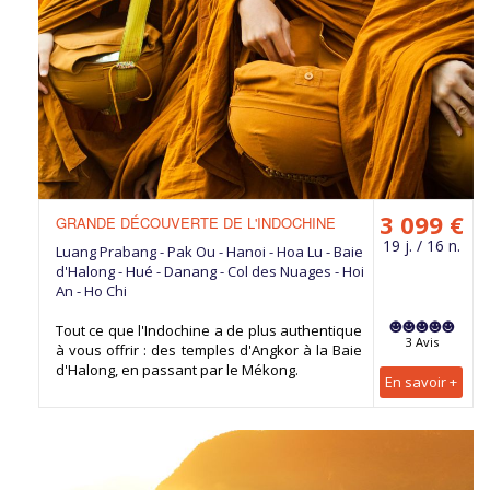
3 099 €
GRANDE DÉCOUVERTE DE L'INDOCHINE
19 j. / 16 n.
Luang Prabang - Pak Ou - Hanoi - Hoa Lu - Baie
d'Halong - Hué - Danang - Col des Nuages - Hoi
An - Ho Chi
Tout ce que l'Indochine a de plus authentique
3 Avis
à vous offrir : des temples d'Angkor à la Baie
d'Halong, en passant par le Mékong.
En savoir +