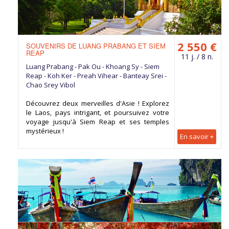
2 550 €
SOUVENIRS DE LUANG PRABANG ET SIEM
REAP
11 j. / 8 n.
Luang Prabang - Pak Ou - Khoang Sy - Siem
Reap - Koh Ker - Preah Vihear - Banteay Srei -
Chao Srey Vibol
Découvrez deux merveilles d'Asie ! Explorez
le Laos, pays intrigant, et poursuivez votre
voyage jusqu'à Siem Reap et ses temples
mystérieux !
En savoir +