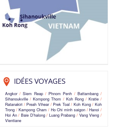
IDÉES VOYAGES
Angkor
/
Siem Reap
/
Phnom Penh
/
Battambang
/
Sihanoukville
/
Kompong Thom
/
Koh Rong
/
Kratie
/
Ratanakiri
/
Preah Vihear
/
Prek Toal
/
Koh Kong
/
Koh
Trong
/
Kampong Cham
/
Ho Chi minh saigon
/
Hanoi
/
Hoi An
/
Baie D’halong
/
Luang Prabang
/
Vang Vieng
/
Vientiane