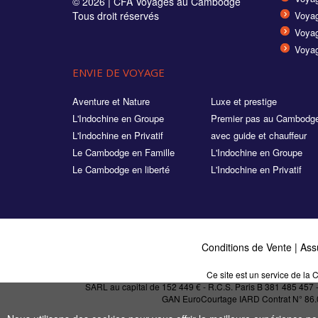
© 2026 |
CFA Voyages au Cambodge
Tous droit réservés
Voyag
Voyag
Voyag
ENVIE DE VOYAGE
Aventure et Nature
Luxe et prestige
L'Indochine en Groupe
Premier pas au Cambodg
L'Indochine en Privatif
avec guide et chauffeur
Le Cambodge en Famille
L'Indochine en Groupe
Le Cambodge en liberté
L'Indochine en Privatif
Conditions de Vente
|
Ass
Ce site est un service de l
SARL au capital de 152 449 € - R.C.S. Paris B 381 485 457
GAN EuroCourtage IARD Contrat N° 86.017