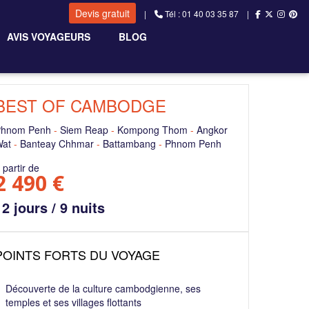
Devis gratuit
|
Tél : 01 40 03 35 87 |
AVIS VOYAGEURS
BLOG
BEST OF CAMBODGE
Phnom Penh
-
Siem Reap
-
Kompong Thom
-
Angkor
Wat
-
Banteay Chhmar
-
Battambang
-
Phnom Penh
 partir de
2 490 €
12 jours / 9 nuits
POINTS FORTS DU VOYAGE
Découverte de la culture cambodgienne, ses
temples et ses villages flottants