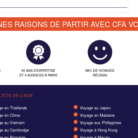
NES RAISONS DE PARTIR AVEC CFA V
S
40 ANS D'EXPERTISE
98% DE VOYAGES
ET 4 AGENCES À PARIS
RÉUSSIS
ISTE DE L'ASIE
e en Thailande
Voyage au Japon
e en Chine
Voyage en Malaisie
e au Vietnam
Voyage aux Philippines
ge au Cambodge
Voyage à Hong Kong
e en Birmanie
Voyage à Macao