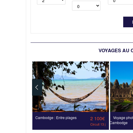
VOYAGES AU 
1 450€
Cambodge : Entre plages
2 100€
Voyage phot
Cambodge
Circuit 9 j
Circuit 13 j