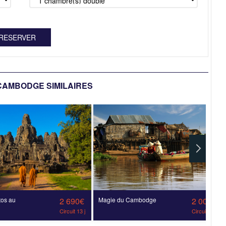
CAMBODGE SIMILAIRES
os au
2 690€
Magie du Cambodge
2 000€
Circuit 13 j
Circuit 11 j