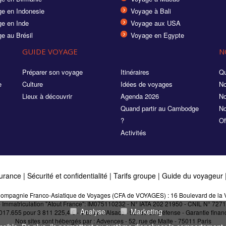
e en Indonesie
Voyage à Bali
e en Inde
Voyage aux USA
e au Brésil
Voyage en Egypte
GUIDE VOYAGE
N
Préparer son voyage
Itinéraires
Qu
e
Culture
Idées de voyages
No
Lieux à découvrir
Agenda 2026
No
Quand partir au Cambodge
No
?
Of
Activités
urance
|
Sécurité et confidentialité
|
Tarifs groupe
|
Guide du voyageur
a Compagnie Franco-Asiatique de Voyages (CFA de VOYAGES) : 16 Boulevard de la V
 - Immatriculation "Atout France": IM075110232 - N° IATA 202 21950 - CNIL N° 7
Analyse
Marketing
.655 pour 3 811 225,4 € - 4-6, av. d'Alsace - 92033 La Défense - Garantie financi
Nos sites sont hébergés par :
Advences - 52, rue de Malte - 75011 Paris