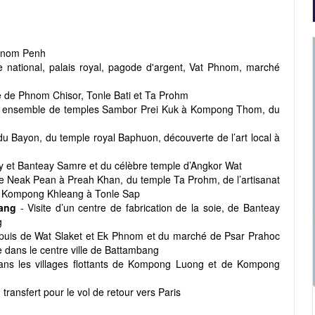
Phnom Penh
e national, palais royal, pagode d'argent, Vat Phnom, marché
te de Phnom Chisor, Tonle Bati et Ta Prohm
ste ensemble de temples Sambor Prei Kuk à Kompong Thom, du
du Bayon, du temple royal Baphuon, découverte de l’art local à
ey et Banteay Samre et du célèbre temple d’Angkor Wat
e Neak Pean à Preah Khan, du temple Ta Prohm, de l’artisanat
s de Kompong Khleang à Tonle Sap
bang
- Visite d’un centre de fabrication de la soie, de Banteay
g
r, puis de Wat Slaket et Ek Phnom et du marché de Psar Prahoc
e dans le centre ville de Battambang
ans les villages flottants de Kompong Luong et de Kompong
 transfert pour le vol de retour vers Paris