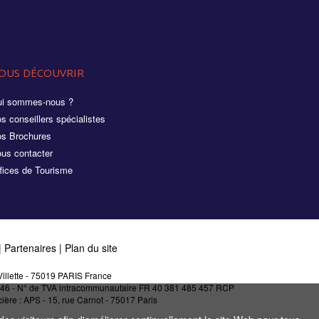
OUS DÉCOUVRIR
i sommes-nous ?
s conseillers spécialistes
s Brochures
us contacter
fices de Tourisme
|
Partenaires
|
Plan du site
illette - 75019 PARIS France
27146 - N° de TVA intracommunautaire FR 40 381 485 457 RCP
ère : APS - 15, rue Carnot - 75017 Paris