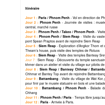
Itinéraire
Jour 1 :
Paris / Phnom Penh
- Vol en direction de 
Jour 2 :
Phnom Penh
- Journée de visites : musé
central, marché russe
Jour 3 :
Phnom Penh / Takeo / Phnom Penh
- Visi
Jour 4 :
Phnom Penh / Siem Reap
- Visite du va
pont Spean Praptos avant de rejoindre Siem Reap
Jour 5 :
Siem Reap
- Exploration d’Angkor Thom et 
Theam’s house, puis visite des temples de Roluos
Jour 6 :
Siem Reap
- Visite des temples Banteay Sr
Jour 7 :
Siem Reap - Découverte du temple sanctuair
khmer dans un atelier et visite du village sur piloti
Jour 8 :
Siem Reap / Banteay Chhmar / Battam
Chhmar et Bantey Top avant de rejoindre Battamban
Jour 9 :
Battambang
- Visite du village de Wat Ko
pour finir par le musée statuaire en bois et une balad
Jour 10 :
Battambang / Phnom Penh
- Balade d
Chhang
Jour 11 :
Phnom Penh / Paris
- Temps libre jusqu’au
Jour 12 :
Paris
- Arrivée à Paris.