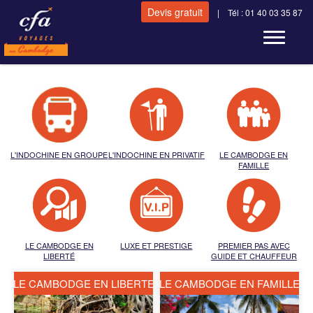
Devis gratuit
| Tél : 01 40 03 35 87
Toggle n
L'INDOCHINE EN GROUPE
L'INDOCHINE EN PRIVATIF
LE CAMBODGE EN
FAMILLE
LE CAMBODGE EN
LUXE ET PRESTIGE
PREMIER PAS AVEC
LIBERTÉ
GUIDE ET CHAUFFEUR
LE CAMBODGE EN LIBERTE
LE CAMBODGE EN FAMILLE