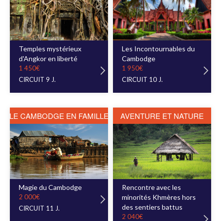
Temples mystérieux
Les Incontournables du
d'Angkor en liberté
Cambodge
1 450€
1 950€
CIRCUIT 9 J.
CIRCUIT 10 J.
LE CAMBODGE EN FAMILLE
AVENTURE ET NATURE
Magie du Cambodge
Rencontre avec les
2 000€
minorités Khmères hors
des sentiers battus
CIRCUIT 11 J.
2 040€