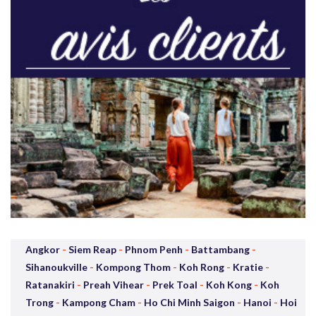
Angkor
-
Siem Reap
-
Phnom Penh
-
Battambang
-
Sihanoukville
-
Kompong Thom
-
Koh Rong
-
Kratie
-
Ratanakiri
-
Preah Vihear
-
Prek Toal
-
Koh Kong
-
Koh
Trong
-
Kampong Cham
-
Ho Chi Minh Saigon
-
Hanoi
-
Hoi