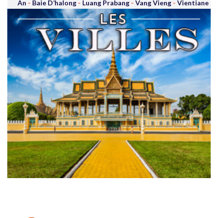
An
-
Baie D’halong
-
Luang Prabang
-
Vang Vieng
-
Vientiane