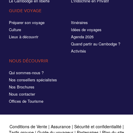
Le Cambodge en liberté
L'Indochine en Privatif
GUIDE VOYAGE
Préparer son voyage
Itinéraires
Culture
Idées de voyages
Lieux à découvrir
Agenda 2026
Quand partir au Cambodge ?
Activités
NOUS DÉCOUVRIR
Qui sommes-nous ?
Nos conseillers spécialistes
Nos Brochures
Nous contacter
Offices de Tourisme
Conditions de Vente
|
Assurance
|
Sécurité et confidentialité
|
Tarifs groupe
|
Guide du voyageur
|
Partenaires
|
Plan du site