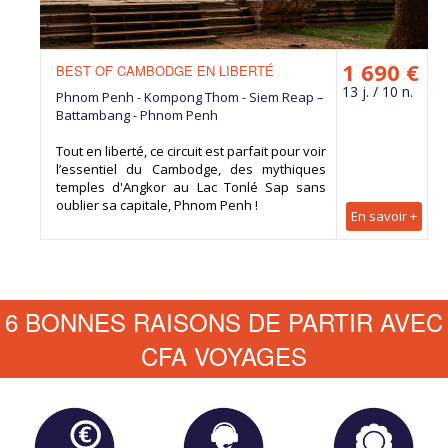
1 690 €
BEST OF CAMBODGE EN LIBERTÉ
13 j. / 10 n.
Phnom Penh - Kompong Thom - Siem Reap –
Battambang - Phnom Penh
Tout en liberté, ce circuit est parfait pour voir
l’essentiel du Cambodge, des mythiques
temples d'Angkor au Lac Tonlé Sap sans
oublier sa capitale, Phnom Penh !
En savoir +
6 BONNES RAISONS DE PARTIR AVEC
CFA VOYAGES