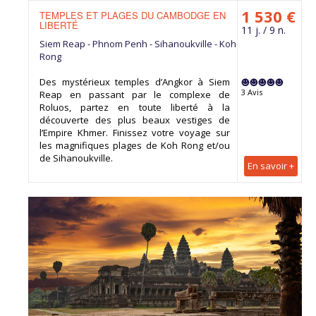
1 530 €
TEMPLES ET PLAGES DU CAMBODGE EN
LIBERTÉ
11 j. / 9 n.
Siem Reap - Phnom Penh - Sihanoukville - Koh
Rong
Des mystérieux temples d’Angkor à Siem
3 Avis
Reap en passant par le complexe de
Roluos, partez en toute liberté à la
découverte des plus beaux vestiges de
l’Empire Khmer. Finissez votre voyage sur
les magnifiques plages de Koh Rong et/ou
de Sihanoukville.
En savoir +