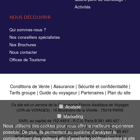
Activités
NOUS DÉCOUVRIR
Qui sommes-nous ?
Nos conseillers spécialistes
Nos Brochures
Nous contacter
Offices de Tourisme
Conditions de Vente
|
Assurance
|
Sécurité et confidentialité
|
Tarifs groupe
|
Guide du voyageur
|
Partenaires
|
Plan du site
Ce site est un service de la Compagnie Franco-Asiatique de Voyages
Analyse
(CFA de VOYAGES) : 16 Boulevard de la Villette - 75019 PARIS
France
Marketing
SARL au capital de 152 449 € - R.C.S. Paris B 381 485 457 -
Nous utilisons des cookies pour vous offrir la meilleure expérience
Immatriculation "Atout France": IM075110232 - N° IATA 202 21950 -
CNIL N° 727146 - N° de TVA intracommunautaire FR 40 381 485 457
possible. De plus, ils permettent au système d'analyser le
RCP GAN EuroCourtage IARD Contrat N° 86.017.655 pour 3 811
comportement des visiteurs afin d'améliorer continuellement le site