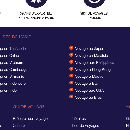
S
39 ANS D'EXPERTISE
98% DE VOYAGES
ET 4 AGENCES À PARIS
RÉUSSIS
ISTE DE L'ASIE
e en Thailande
Voyage au Japon
e en Chine
Voyage en Malaisie
e au Vietnam
Voyage aux Philippines
ge au Cambodge
Voyage à Hong Kong
e en Birmanie
Voyage à Macao
e en Indonesie
Voyage à Bali
e en Inde
Voyage aux USA
Voyage au Brésil
GUIDE VOYAGE
N
Préparer son voyage
Itinéraires
Qu
e
Culture
Idées de voyages
No