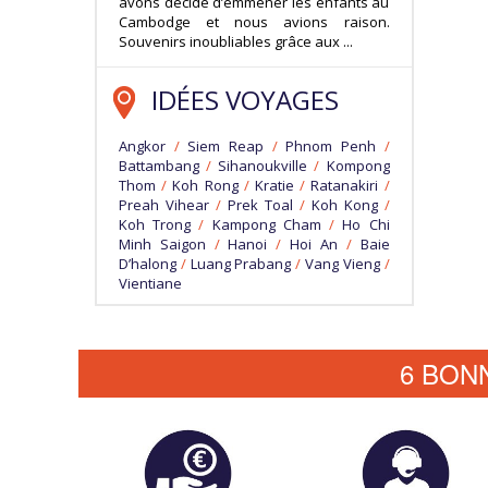
avons décidé d’emmener les enfants au
Cambodge et nous avions raison.
Souvenirs inoubliables grâce aux ...
IDÉES VOYAGES
Angkor
/
Siem Reap
/
Phnom Penh
/
Battambang
/
Sihanoukville
/
Kompong
Thom
/
Koh Rong
/
Kratie
/
Ratanakiri
/
Preah Vihear
/
Prek Toal
/
Koh Kong
/
Koh Trong
/
Kampong Cham
/
Ho Chi
Minh Saigon
/
Hanoi
/
Hoi An
/
Baie
D’halong
/
Luang Prabang
/
Vang Vieng
/
Vientiane
6 BON