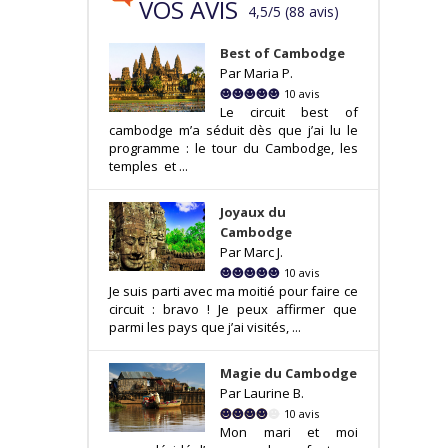
VOS AVIS
4,5
/
5
(
88
avis
)
Best of Cambodge
Par Maria P.
10 avis
Le circuit best of
cambodge m’a séduit dès que j’ai lu le
programme : le tour du Cambodge, les
temples et ...
Joyaux du
Cambodge
Par Marc J.
10 avis
Je suis parti avec ma moitié pour faire ce
circuit : bravo ! Je peux affirmer que
parmi les pays que j’ai visités, ...
Magie du Cambodge
Par Laurine B.
10 avis
Mon mari et moi