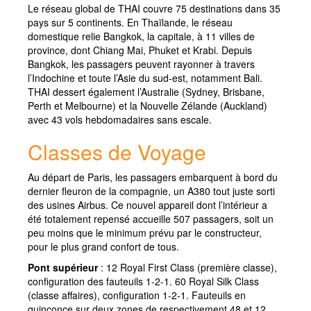
Le réseau global de THAI couvre 75 destinations dans 35
pays sur 5 continents. En Thaïlande, le réseau
domestique relie Bangkok, la capitale, à 11 villes de
province, dont Chiang Mai, Phuket et Krabi. Depuis
Bangkok, les passagers peuvent rayonner à travers
l’Indochine et toute l’Asie du sud-est, notamment Bali.
THAI dessert également l’Australie (Sydney, Brisbane,
Perth et Melbourne) et la Nouvelle Zélande (Auckland)
avec 43 vols hebdomadaires sans escale.
Classes de Voyage
Au départ de Paris, les passagers embarquent à bord du
dernier fleuron de la compagnie, un A380 tout juste sorti
des usines Airbus. Ce nouvel appareil dont l’intérieur a
été totalement repensé accueille 507 passagers, soit un
peu moins que le minimum prévu par le constructeur,
pour le plus grand confort de tous.
Pont supérieur
: 12 Royal First Class (première classe),
configuration des fauteuils 1-2-1. 60 Royal Silk Class
(classe affaires), configuration 1-2-1. Fauteuils en
quinconce sur deux zones de respectivement 48 et 12