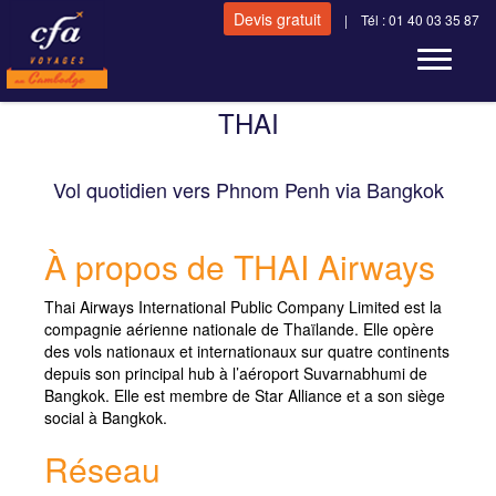
Devis gratuit
| Tél : 01 40 03 35 87
Toggle n
THAI
Vol quotidien vers Phnom Penh via Bangkok
À propos de THAI Airways
Thai Airways International Public Company Limited est la
compagnie aérienne nationale de Thaïlande. Elle opère
des vols nationaux et internationaux sur quatre continents
depuis son principal hub à l’aéroport Suvarnabhumi de
Bangkok. Elle est membre de Star Alliance et a son siège
social à Bangkok.
Réseau