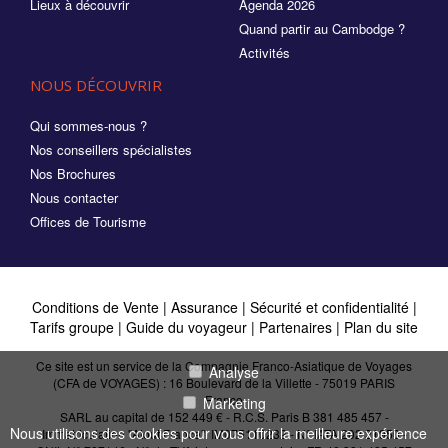
Lieux à découvrir
Agenda 2026
Quand partir au Cambodge ?
Activités
NOUS DÉCOUVRIR
Qui sommes-nous ?
Nos conseillers spécialistes
Nos Brochures
Nous contacter
Offices de Tourisme
Conditions de Vente
|
Assurance
|
Sécurité et confidentialité
|
Tarifs groupe
|
Guide du voyageur
|
Partenaires
|
Plan du site
Ce site est un service de la Compagnie Franco-Asiatique de Voyages
Analyse
(CFA de VOYAGES) : 16 Boulevard de la Villette - 75019 PARIS
France
Marketing
SARL au capital de 152 449 € - R.C.S. Paris B 381 485 457 -
Nous utilisons des cookies pour vous offrir la meilleure expérience
Immatriculation "Atout France": IM075110232 - N° IATA 202 21950 -